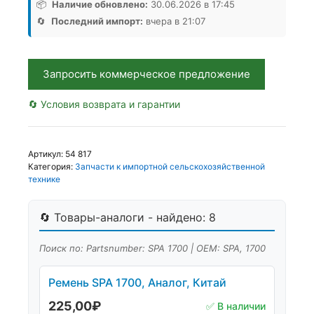
1700,
📦
Наличие обновлено:
30.06.2026 в 17:45
Аналог,
🔄
Последний импорт:
вчера в 21:07
Китай
Запросить коммерческое предложение
🔄 Условия возврата и гарантии
Артикул:
54 817
Категория:
Запчасти к импортной сельскохозяйственной
технике
🔄 Товары-аналоги - найдено: 8
Поиск по: Partsnumber: SPA 1700 | OEM: SPA, 1700
Ремень SPA 1700, Аналог, Китай
225,00
₽
✅ В наличии