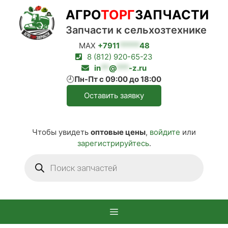
Перейти
АГРО
ТОРГ
ЗАПЧАСТИ
к
содержимому
Запчасти к сельхозтехнике
MAX
+7911
*****
48
8 (812) 920-65-23
in
**
@
***
-z.ru
🕘
Пн-Пт с 09:00 до 18:00
Оставить заявку
Чтобы увидеть
оптовые цены
,
войдите
или
зарегистрируйтесь
.
Поиск
товаров
Меню