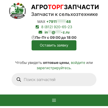
Перейти
АГРО
ТОРГ
ЗАПЧАСТИ
к
содержимому
Запчасти к сельхозтехнике
MAX
+7911
*****
48
8 (812) 920-65-23
in
**
@
***
-z.ru
🕘
Пн-Пт с 09:00 до 18:00
Оставить заявку
Чтобы увидеть
оптовые цены
,
войдите
или
зарегистрируйтесь
.
Поиск
товаров
Меню