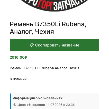
Ремень В7350Li Rubena,
Аналог, Чехия
📋 Скопировать название
2916,00
₽
Ремень В7350 Li Rubena Аналог Чехия
В наличии
Количество
товара
Информация об обновлениях:
Ремень
В7350Li
💰
Цена обновлена:
14.07.2026 в 20:36