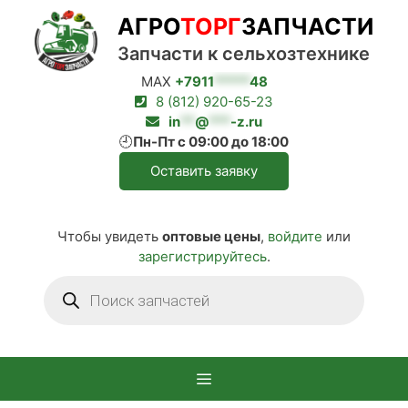
Перейти
АГРО
ТОРГ
ЗАПЧАСТИ
к
содержимому
Запчасти к сельхозтехнике
MAX
+7911
*****
48
8 (812) 920-65-23
in
**
@
***
-z.ru
🕘
Пн-Пт с 09:00 до 18:00
Оставить заявку
Чтобы увидеть
оптовые цены
,
войдите
или
зарегистрируйтесь
.
Поиск
товаров
Меню