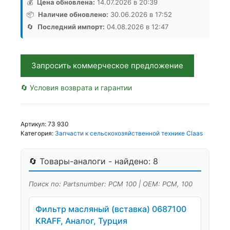
редуктора
💰
Цена обновлена:
14.07.2026 в 20:39
РСМ
📦
Наличие обновлено:
30.06.2026 в 17:52
100,
🔄
Последний импорт:
04.08.2026 в 12:47
Аналог,
УКРАИНА
Запросить коммерческое предложение
🔄 Условия возврата и гарантии
Артикул:
73 930
Категория:
Запчасти к сельскохозяйственной технике Claas
🔄 Товары-аналоги - найдено: 8
Поиск по: Partsnumber: РСМ 100 | OEM: РСМ, 100
Фильтр масляный (вставка) 0687100
KRAFF, Аналог, Турция