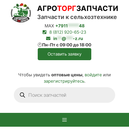
Перейти
АГРО
ТОРГ
ЗАПЧАСТИ
к
содержимому
Запчасти к сельхозтехнике
MAX
+7911
*****
48
8 (812) 920-65-23
in
**
@
***
-z.ru
🕘
Пн-Пт с 09:00 до 18:00
Оставить заявку
Чтобы увидеть
оптовые цены
,
войдите
или
зарегистрируйтесь
.
Поиск
товаров
Меню