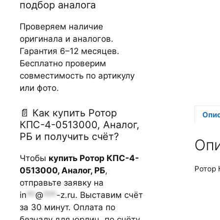
подбор аналога
Проверяем наличие
оригинала и аналогов.
Гарантия 6–12 месяцев.
Бесплатно проверим
совместимость по артикулу
или фото.
📄 Как купить Ротор
Опи
КПС-4-0513000, Аналог,
РБ и получить счёт?
Оп
Чтобы
купить Ротор КПС-4-
Ротор 
0513000, Аналог, РБ
,
отправьте заявку на
in
**
@
***
-z.ru
. Выставим счёт
за 30 минут. Оплата по
безналу для юрлиц, по счёту