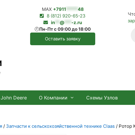
MAX
+7911
*****
48
Чт
8 (812) 920-65-23
за
in
**
@
***
-z.ru
🕘
Пн-Пт с 09:00 до 18:00
П
т
Оставить заявку
И
е
John Deere
О Компании
Схемы Узлов
я
/
Запчасти к сельскохозяйственной технике Claas
/ Ротор 