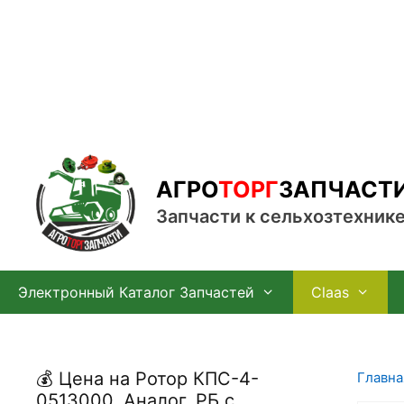
Перейти
к
содержимому
АГРО
ТОРГ
ЗАПЧАСТ
Запчасти к сельхозтехник
Электронный Каталог Запчастей
Claas
💰 Цена на Ротор КПС-4-
Главна
0513000, Аналог, РБ с