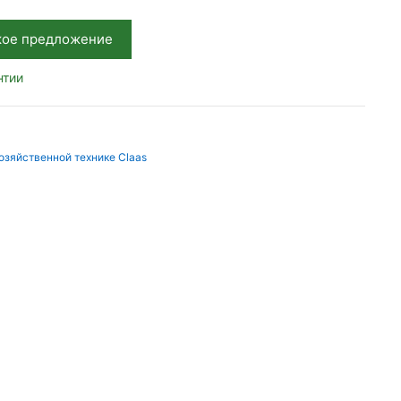
кое предложение
нтии
озяйственной технике Claas