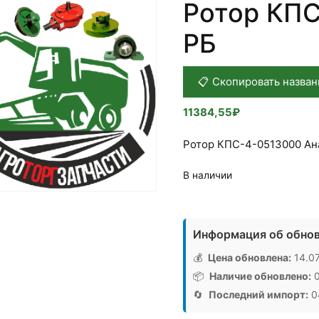
Ротор КПС
РБ
📋 Скопировать назван
11384,55
₽
Ротор КПС-4-0513000 Ан
В наличии
Количество
товара
Информация об обнов
Ротор
КПС-4-
💰
Цена обновлена:
14.07
0513000,
📦
Наличие обновлено:
0
Аналог,
🔄
Последний импорт:
04
РБ