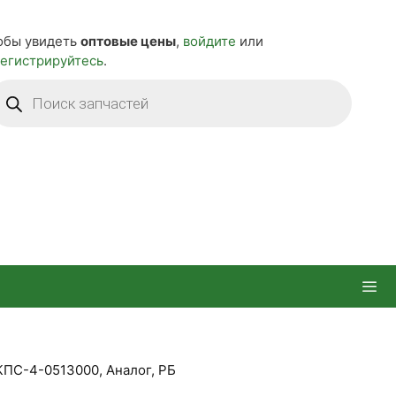
обы увидеть
оптовые цены
,
войдите
или
регистрируйтесь
.
оиск
оваров
КПС-4-0513000, Аналог, РБ