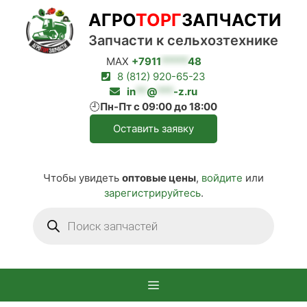
Перейти
АГРО
ТОРГ
ЗАПЧАСТИ
к
содержимому
Запчасти к сельхозтехнике
MAX
+7911
*****
48
8 (812) 920-65-23
in
**
@
***
-z.ru
🕘
Пн-Пт с 09:00 до 18:00
Оставить заявку
Чтобы увидеть
оптовые цены
,
войдите
или
зарегистрируйтесь
.
Поиск
товаров
Меню