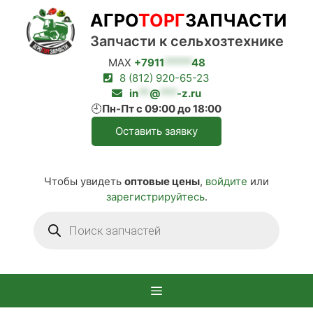
Перейти
АГРО
ТОРГ
ЗАПЧАСТИ
к
содержимому
Запчасти к сельхозтехнике
MAX
+7911
*****
48
8 (812) 920-65-23
in
**
@
***
-z.ru
🕘
Пн-Пт с 09:00 до 18:00
Оставить заявку
Чтобы увидеть
оптовые цены
,
войдите
или
зарегистрируйтесь
.
Поиск
товаров
Меню