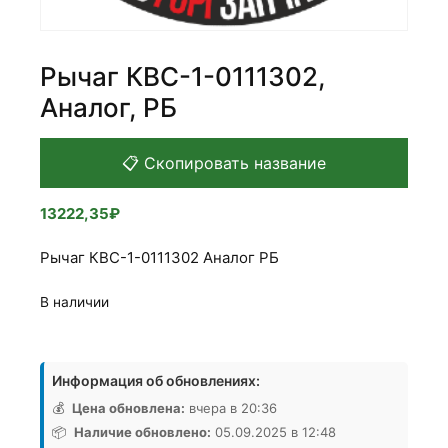
Рычаг КВС-1-0111302,
Аналог, РБ
📋 Скопировать название
13222,35
₽
Рычаг КВС-1-0111302 Аналог РБ
В наличии
Количество
товара
Информация об обновлениях:
Рычаг
КВС-1-
💰
Цена обновлена:
вчера в 20:36
0111302,
📦
Наличие обновлено:
05.09.2025 в 12:48