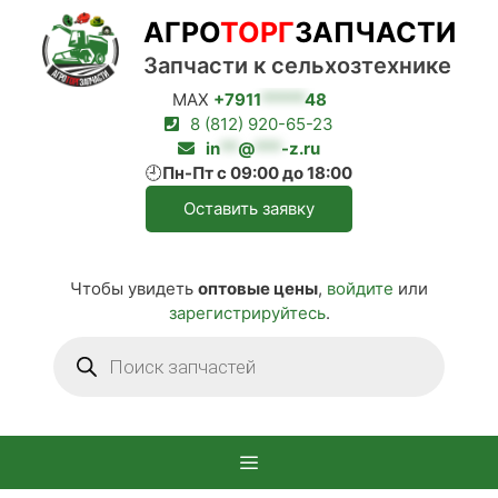
Перейти
АГРО
ТОРГ
ЗАПЧАСТИ
к
содержимому
Запчасти к сельхозтехнике
MAX
+7911
*****
48
8 (812) 920-65-23
in
**
@
***
-z.ru
🕘
Пн-Пт с 09:00 до 18:00
Оставить заявку
Чтобы увидеть
оптовые цены
,
войдите
или
зарегистрируйтесь
.
Поиск
товаров
Меню