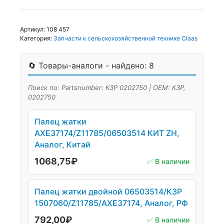
Артикул:
108 457
Категория:
Запчасти к сельскохозяйственной технике Claas
🔄 Товары-аналоги - найдено: 8
Поиск по: Partsnumber: КЗР 0202750 | OEM: КЗР,
0202750
Палец жатки
AXE37174/Z11785/06503514 КИТ ZH,
Аналог, Китай
1068,75
₽
✅ В наличии
Палец жатки двойной 06503514/КЗР
1507060/Z11785/AXE37174, Аналог, РФ
792,00
₽
✅ В наличии