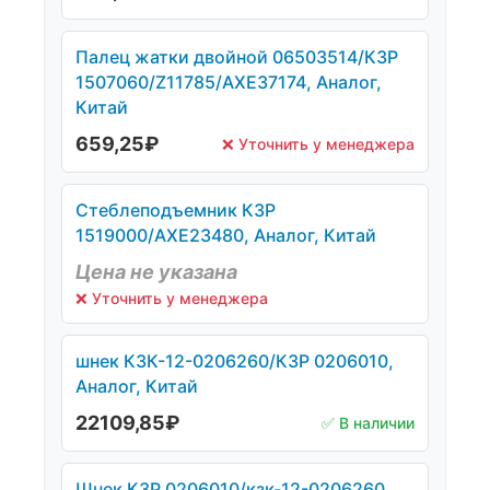
Палец жатки двойной 06503514/КЗР
1507060/Z11785/AXE37174, Аналог,
Китай
659,25
₽
❌ Уточнить у менеджера
Стеблеподъемник КЗР
1519000/AXE23480, Аналог, Китай
Цена не указана
❌ Уточнить у менеджера
шнек КЗК-12-0206260/КЗР 0206010,
Аналог, Китай
22109,85
₽
✅ В наличии
Шнек КЗР 0206010/кзк-12-0206260,