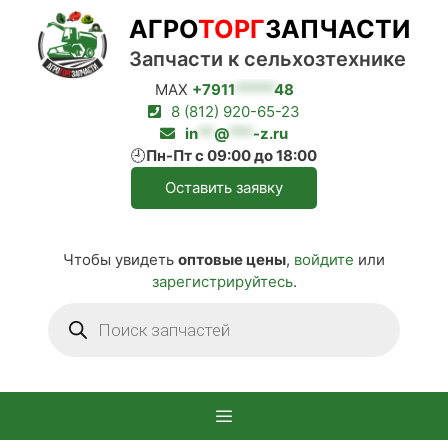
Перейти
АГРО
ТОРГ
ЗАПЧАСТИ
к
содержимому
Запчасти к сельхозтехнике
MAX
+7911
*****
48
8 (812) 920-65-23
in
**
@
***
-z.ru
🕘
Пн-Пт с 09:00 до 18:00
Оставить заявку
Чтобы увидеть
оптовые цены
,
войдите
или
зарегистрируйтесь
.
Поиск
товаров
Меню