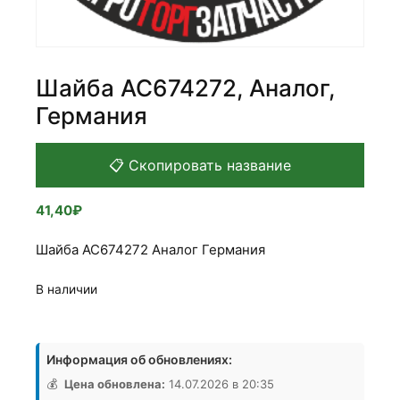
Шайба АС674272, Аналог,
Германия
📋 Скопировать название
41,40
₽
Шайба АС674272 Аналог Германия
В наличии
Количество
товара
Информация об обновлениях:
Шайба
АС674272,
💰
Цена обновлена:
14.07.2026 в 20:35