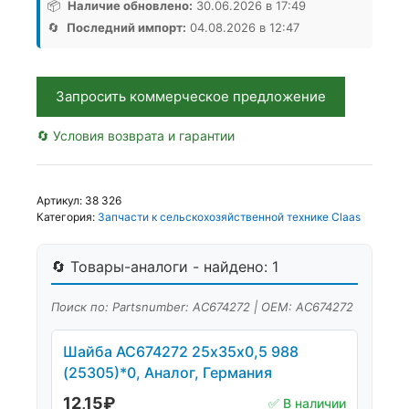
Аналог,
📦
Наличие обновлено:
30.06.2026 в 17:49
Германия
🔄
Последний импорт:
04.08.2026 в 12:47
Запросить коммерческое предложение
🔄 Условия возврата и гарантии
Артикул:
38 326
Категория:
Запчасти к сельскохозяйственной технике Claas
🔄 Товары-аналоги - найдено: 1
Поиск по: Partsnumber: АС674272 | OEM: АС674272
Шайба АС674272 25х35х0,5 988
(25305)*0, Аналог, Германия
12,15
₽
✅ В наличии