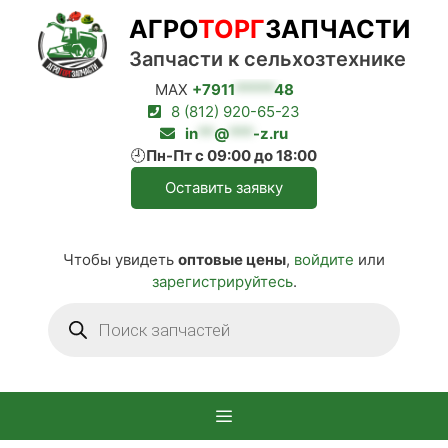
Перейти
АГРО
ТОРГ
ЗАПЧАСТИ
к
содержимому
Запчасти к сельхозтехнике
MAX
+7911
*****
48
8 (812) 920-65-23
in
**
@
***
-z.ru
🕘
Пн-Пт с 09:00 до 18:00
Оставить заявку
Чтобы увидеть
оптовые цены
,
войдите
или
зарегистрируйтесь
.
Поиск
товаров
Меню