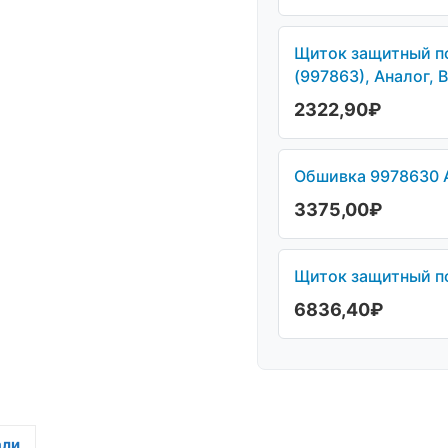
Щиток защитный п
(997863), Аналог, 
2322,90
₽
Обшивка 9978630 A
3375,00
₽
Щиток защитный по
6836,40
₽
али