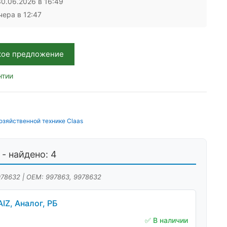
0.06.2026 в 16:49
ера в 12:47
кое предложение
нтии
озяйственной технике Claas
- найдено: 4
978632 | OEM: 997863, 9978632
IZ, Аналог, РБ
✅ В наличии