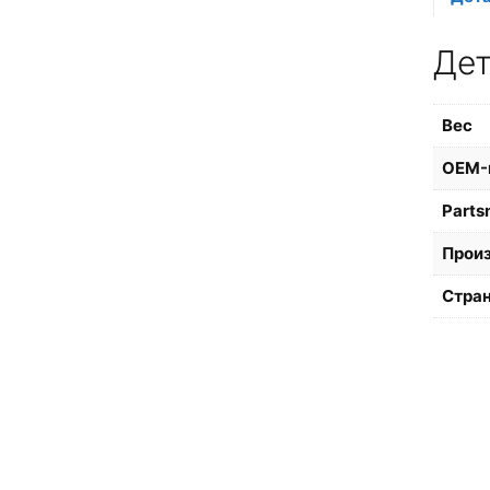
Де
Вес
OEM-
Parts
Прои
Стран