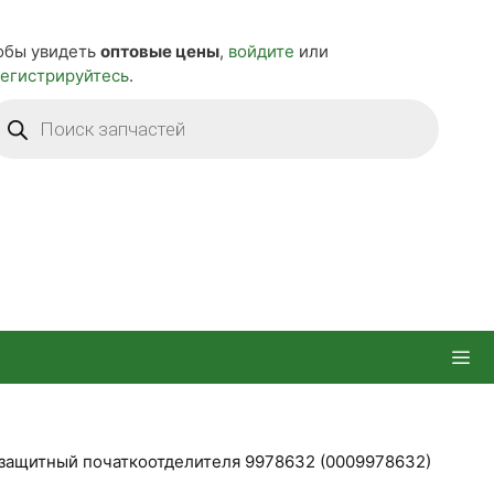
обы увидеть
оптовые цены
,
войдите
или
регистрируйтесь
.
оиск
оваров
защитный початкоотделителя 9978632 (0009978632)