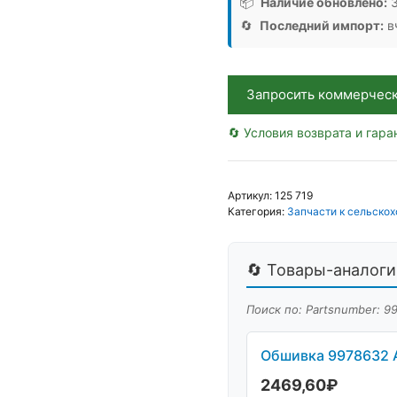
📦
Наличие обновлено:
3
9978632
🔄
Последний импорт:
вч
(0009978632)
(997863),
Аналог,
Венгрия
Запросить коммерчес
🔄 Условия возврата и гара
Артикул:
125 719
Категория:
Запчасти к сельскох
🔄 Товары-аналоги 
Поиск по: Partsnumber: 9
Обшивка 9978632 A
2469,60
₽