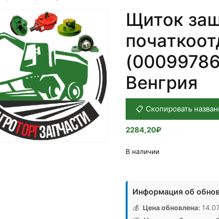
Щиток за
початкоот
(00099786
Венгрия
📋 Скопировать назван
2284,20
₽
В наличии
Количество
товара
Информация об обнов
Щиток
защитный
💰
Цена обновлена:
14.07
початкоотделителя