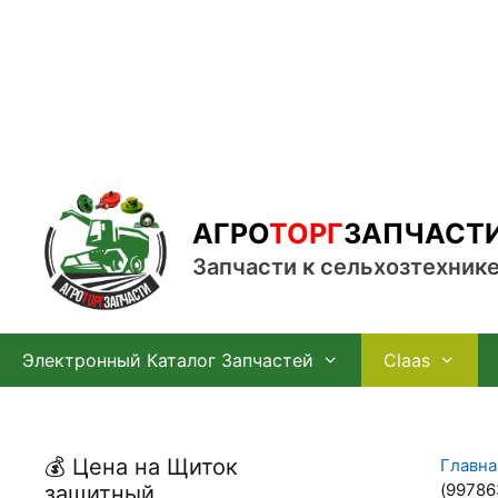
Перейти
к
содержимому
АГРО
ТОРГ
ЗАПЧАСТ
Запчасти к сельхозтехник
Электронный Каталог Запчастей
Claas
💰 Цена на Щиток
Главна
(99786
защитный