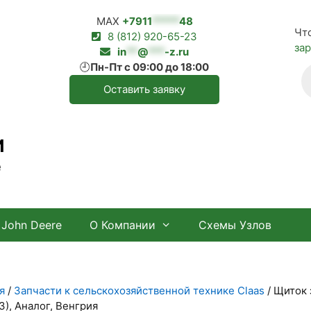
MAX
+7911
*****
48
Чт
8 (812) 920-65-23
за
in
**
@
***
-z.ru
🕘
Пн-Пт с 09:00 до 18:00
П
т
Оставить заявку
И
е
John Deere
О Компании
Схемы Узлов
я
/
Запчасти к сельскохозяйственной технике Claas
/ Щиток 
3), Аналог, Венгрия