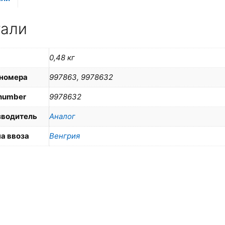
тали
0,48 кг
номера
997863, 9978632
number
9978632
зводитель
Аналог
а ввоза
Венгрия