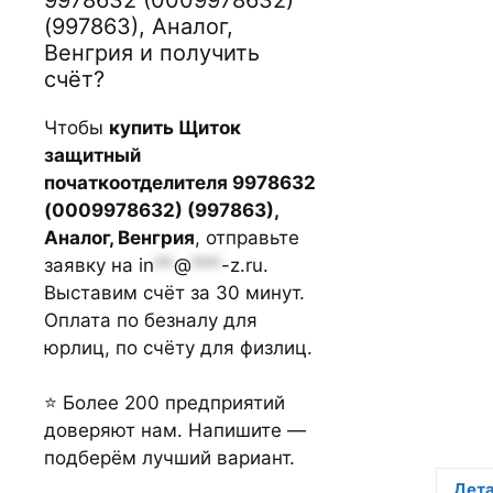
(997863), Аналог,
Венгрия и получить
счёт?
Чтобы
купить Щиток
защитный
початкоотделителя 9978632
(0009978632) (997863),
Аналог, Венгрия
, отправьте
заявку на
in
**
@
***
-z.ru
.
Выставим счёт за 30 минут.
Оплата по безналу для
юрлиц, по счёту для физлиц.
⭐ Более 200 предприятий
доверяют нам. Напишите —
подберём лучший вариант.
Дет