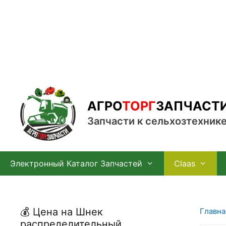
Перейти
к
содержимому
АГРО
ТОРГ
ЗАПЧАСТ
Запчасти к сельхозтехник
Электронный Каталог Запчастей
Claas
💰 Цена на Шнек
Главна
распределительный