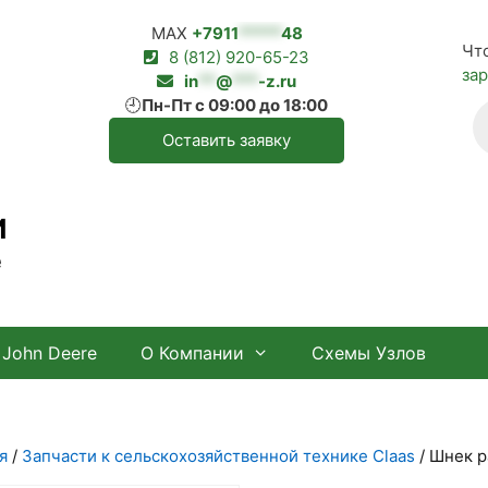
MAX
+7911
*****
48
Чт
8 (812) 920-65-23
за
in
**
@
***
-z.ru
🕘
Пн-Пт с 09:00 до 18:00
П
т
Оставить заявку
И
е
John Deere
О Компании
Схемы Узлов
я
/
Запчасти к сельскохозяйственной технике Claas
/ Шнек р