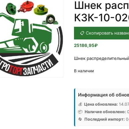
Шнек рас
КЗК-10-02
📋 Скопировать назван
25186,95
₽
Шнек распределительный
В наличии
Количество
товара
Информация об обнов
Шнек
распределительный
💰
Цена обновлена:
14.07
КЗК-10-
📦
Наличие обновлено:
0
0202770,
🔄
Последний импорт:
04
Аналог,
РБ