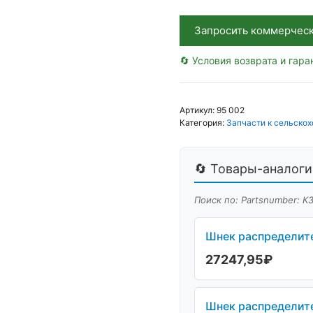
Запросить коммерчес
🔄 Условия возврата и гара
Артикул:
95 002
Категория:
Запчасти к сельскох
🔄 Товары-аналоги 
Поиск по: Partsnumber: К
Шнек распределите
27247,95
₽
Шнек распределите