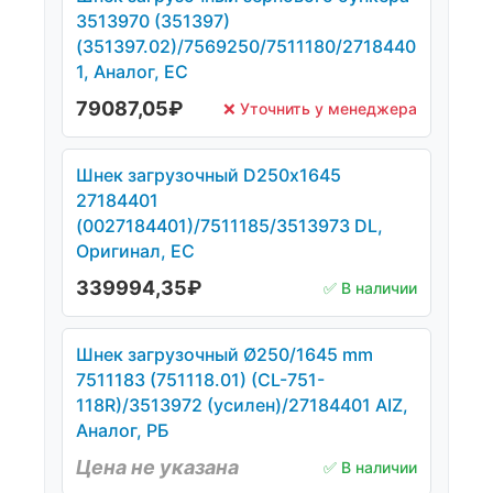
3513970 (351397)
(351397.02)/7569250/7511180/2718440
1, Аналог, ЕС
79087,05
₽
❌ Уточнить у менеджера
Шнек загрузочный D250х1645
27184401
(0027184401)/7511185/3513973 DL,
Оригинал, ЕС
339994,35
₽
✅ В наличии
Шнек загрузочный Ø250/1645 mm
7511183 (751118.01) (CL-751-
118R)/3513972 (усилен)/27184401 AIZ,
Аналог, РБ
Цена не указана
✅ В наличии