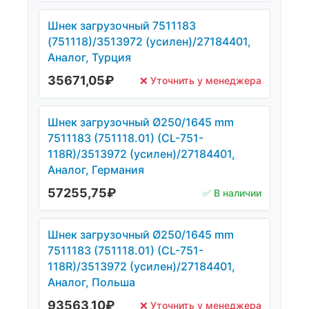
Шнек загрузочный 7511183
(751118)/3513972 (усилен)/27184401,
Аналог, Турция
35671,05
₽
❌ Уточнить у менеджера
Шнек загрузочный Ø250/1645 mm
7511183 (751118.01) (CL-751-
118R)/3513972 (усилен)/27184401,
Аналог, Германия
57255,75
₽
✅ В наличии
Шнек загрузочный Ø250/1645 mm
7511183 (751118.01) (CL-751-
118R)/3513972 (усилен)/27184401,
Аналог, Польша
93563,10
₽
❌ Уточнить у менеджера