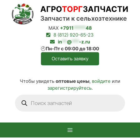
Перейти
АГРО
ТОРГ
ЗАПЧАСТИ
к
содержимому
Запчасти к сельхозтехнике
MAX
+7911
*****
48
8 (812) 920-65-23
in
**
@
***
-z.ru
🕘
Пн-Пт с 09:00 до 18:00
Оставить заявку
Чтобы увидеть
оптовые цены
,
войдите
или
зарегистрируйтесь
.
Поиск
товаров
Меню