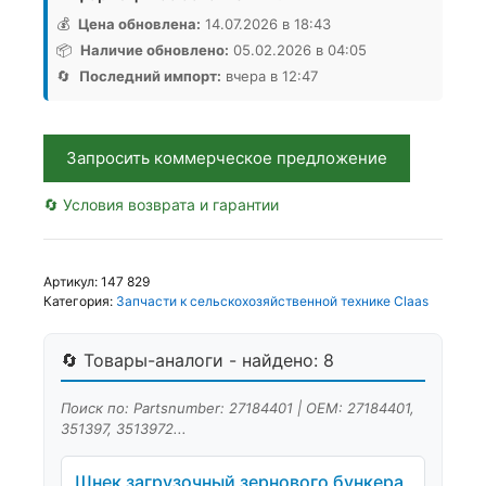
загрузочный
💰
Цена обновлена:
14.07.2026 в 18:43
D250х1645
📦
Наличие обновлено:
05.02.2026 в 04:05
27184401
🔄
Последний импорт:
вчера в 12:47
(0027184401)/7511185/3513973
DL,
Оригинал,
Запросить коммерческое предложение
ЕС
🔄 Условия возврата и гарантии
Артикул:
147 829
Категория:
Запчасти к сельскохозяйственной технике Claas
🔄 Товары-аналоги - найдено: 8
Поиск по: Partsnumber: 27184401 | OEM: 27184401,
351397, 3513972...
Шнек загрузочный зернового бункера