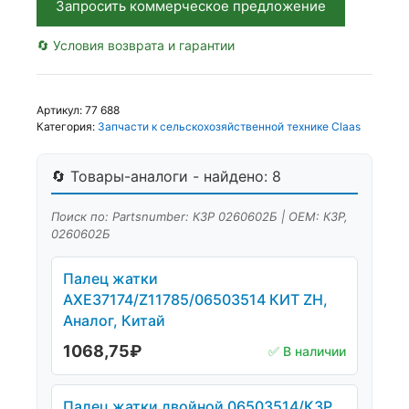
Запросить коммерческое предложение
🔄 Условия возврата и гарантии
Артикул:
77 688
Категория:
Запчасти к сельскохозяйственной технике Claas
🔄 Товары-аналоги - найдено: 8
Поиск по: Partsnumber: КЗР 0260602Б | OEM: КЗР,
0260602Б
Палец жатки
AXE37174/Z11785/06503514 КИТ ZH,
Аналог, Китай
1068,75
₽
✅ В наличии
Палец жатки двойной 06503514/КЗР