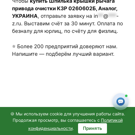
Чтобы
купить Шпилька крышки рычага
привода очистки КЗР 0260602Б, Аналог,
УКРАИНА
, отправьте заявку на
in
**
@
***
-
z.ru
. Выставим счёт за 30 минут. Оплата по
безналу для юрлиц, по счёту для физлиц.
⭐ Более 200 предприятий доверяют нам.
Напишите — подберём лучший вариант.
🍪 Мы используем cookie для улучшения работы сайта.
Продолжая просмотр, вы соглашаетесь с
Политикой
© 2026
ООО "АГРОТОРГЗАПЧАСТИ"
, Санкт-Петербург
Принять
конфиденциальности
.