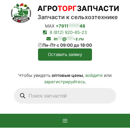
Перейти
АГРО
ТОРГ
ЗАПЧАСТИ
к
содержимому
Запчасти к сельхозтехнике
MAX
+7911
*****
48
8 (812) 920-65-23
in
**
@
***
-z.ru
🕘
Пн-Пт с 09:00 до 18:00
Оставить заявку
Чтобы увидеть
оптовые цены
,
войдите
или
зарегистрируйтесь
.
Поиск
товаров
Меню