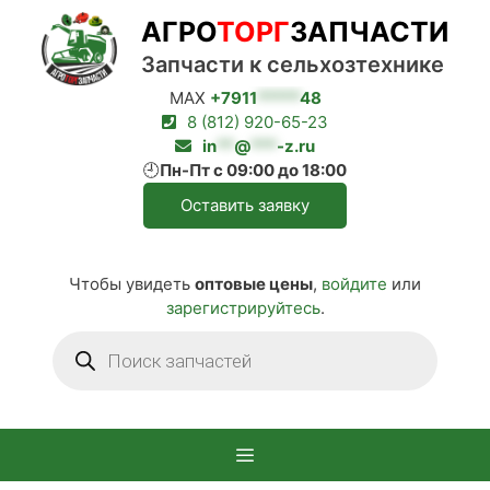
Перейти
АГРО
ТОРГ
ЗАПЧАСТИ
к
содержимому
Запчасти к сельхозтехнике
MAX
+7911
*****
48
8 (812) 920-65-23
in
**
@
***
-z.ru
🕘
Пн-Пт с 09:00 до 18:00
Оставить заявку
Чтобы увидеть
оптовые цены
,
войдите
или
зарегистрируйтесь
.
Поиск
товаров
Меню