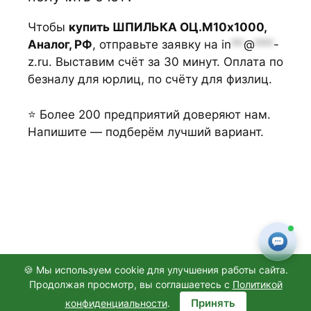
Чтобы
купить ШПИЛЬКА ОЦ.М10х1000,
Аналог, РФ
, отправьте заявку на
in
**
@
***
-
z.ru
. Выставим счёт за 30 минут. Оплата по
безналу для юрлиц, по счёту для физлиц.
⭐ Более 200 предприятий доверяют нам.
Напишите — подберём лучший вариант.
🍪 Мы используем cookie для улучшения работы сайта.
Продолжая просмотр, вы соглашаетесь с
Политикой
© 2026
ООО "АГРОТОРГЗАПЧАСТИ"
, Санкт-Петербург
Принять
конфиденциальности
.