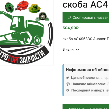
скоба АС4
📋 Скопировать назван
504,90
₽
скоба АС495830 Аналог 
В наличии
Количество
товара
Информация об обнов
скоба
АС495830,
💰
Цена обновлена:
вчера
Аналог,
📦
Наличие обновлено:
3
ЕЭС
🔄
Последний импорт:
вч