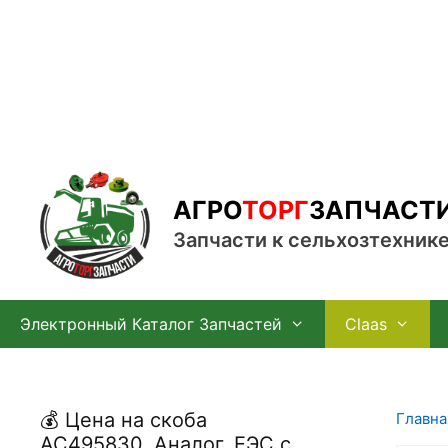
Перейти
к
содержимому
АГРО
ТОРГ
ЗАПЧАСТ
Запчасти к сельхозтехник
Электронный Каталог Запчастей
Claas
💰 Цена на скоба
Главна
АС495830, Аналог, ЕЭС с