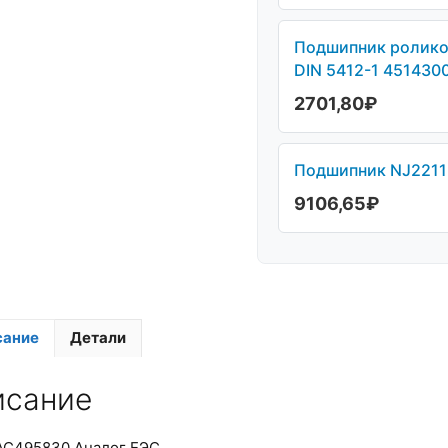
Подшипник ролико
DIN 5412-1 451430
2701,80
₽
Подшипник NJ2211 
9106,65
₽
сание
Детали
исание
АС495830 Аналог ЕЭС