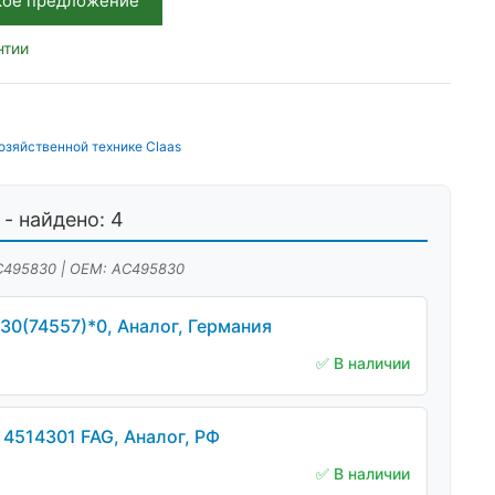
кое предложение
нтии
озяйственной технике Claas
- найдено: 4
АС495830 | OEM: АС495830
0(74557)*0, Аналог, Германия
✅ В наличии
4514301 FAG, Аналог, РФ
✅ В наличии