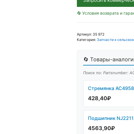
Запросить коммерчес
🔄 Условия возврата и гара
Артикул:
35 972
Категория:
Запчасти к сельскох
🔄 Товары-аналоги 
Поиск по: Partsnumber: 
Стремянка АС49583
428,40
₽
Подшипник NJ2211 
4563,90
₽