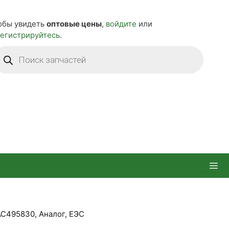
обы увидеть
оптовые цены
,
войдите
или
регистрируйтесь
.
оиск
оваров
АС495830, Аналог, ЕЭС