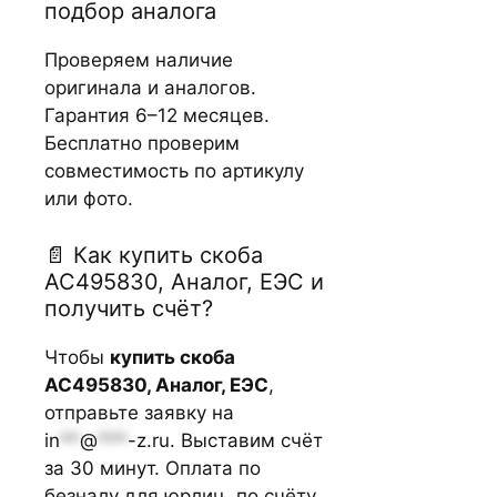
подбор аналога
Проверяем наличие
оригинала и аналогов.
Гарантия 6–12 месяцев.
Бесплатно проверим
совместимость по артикулу
или фото.
📄 Как купить скоба
АС495830, Аналог, ЕЭС и
получить счёт?
Чтобы
купить скоба
АС495830, Аналог, ЕЭС
,
отправьте заявку на
in
**
@
***
-z.ru
. Выставим счёт
за 30 минут. Оплата по
безналу для юрлиц, по счёту