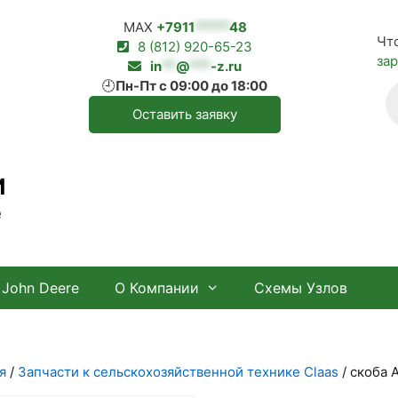
MAX
+7911
*****
48
Чт
8 (812) 920-65-23
за
in
**
@
***
-z.ru
🕘
Пн-Пт с 09:00 до 18:00
П
т
Оставить заявку
И
е
John Deere
О Компании
Схемы Узлов
я
/
Запчасти к сельскохозяйственной технике Claas
/ скоба 