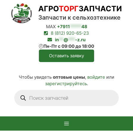
Перейти
АГРО
ТОРГ
ЗАПЧАСТИ
к
содержимому
Запчасти к сельхозтехнике
MAX
+7911
*****
48
8 (812) 920-65-23
in
**
@
***
-z.ru
🕘
Пн-Пт с 09:00 до 18:00
Оставить заявку
Чтобы увидеть
оптовые цены
,
войдите
или
зарегистрируйтесь
.
Поиск
товаров
Меню