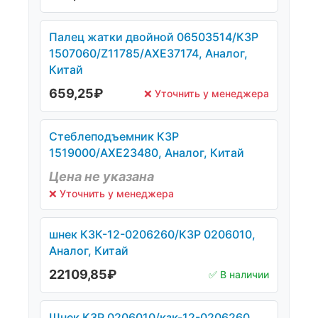
Палец жатки двойной 06503514/КЗР
1507060/Z11785/AXE37174, Аналог,
Китай
659,25
₽
❌ Уточнить у менеджера
Стеблеподъемник КЗР
1519000/AXE23480, Аналог, Китай
Цена не указана
❌ Уточнить у менеджера
шнек КЗК-12-0206260/КЗР 0206010,
Аналог, Китай
22109,85
₽
✅ В наличии
Шнек КЗР 0206010/кзк-12-0206260,