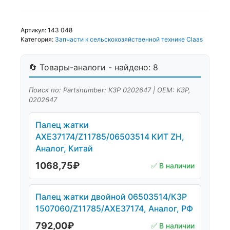
Артикул:
143 048
Категория:
Запчасти к сельскохозяйственной технике Claas
🔄 Товары-аналоги - найдено: 8
Поиск по: Partsnumber: КЗР 0202647 | OEM: КЗР,
0202647
Палец жатки
AXE37174/Z11785/06503514 КИТ ZH,
Аналог, Китай
1068,75
₽
✅ В наличии
Палец жатки двойной 06503514/КЗР
1507060/Z11785/AXE37174, Аналог, РФ
792,00
₽
✅ В наличии