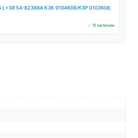
5 L=38 54-62388А КЗК 0104608/КЗР 0103608,
✅ В наличии