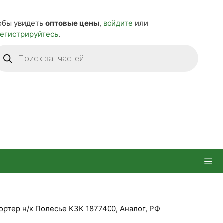
обы увидеть
оптовые цены
,
войдите
или
регистрируйтесь
.
оиск
оваров
ортер н/к Полесье КЗК 1877400, Аналог, РФ