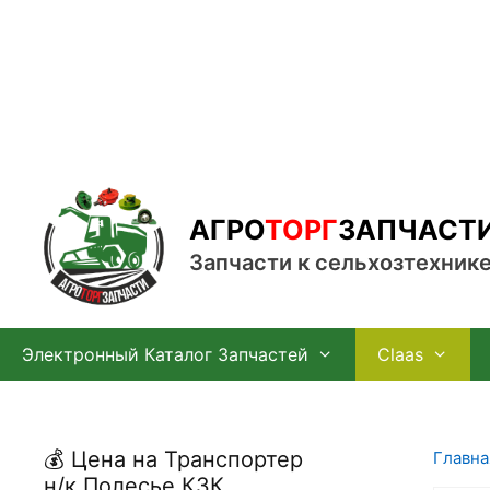
Перейти
к
содержимому
АГРО
ТОРГ
ЗАПЧАСТ
Запчасти к сельхозтехник
Электронный Каталог Запчастей
Claas
💰 Цена на Транспортер
Главна
н/к Полесье КЗК