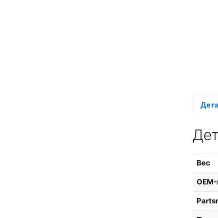
Дет
Де
Вес
OEM-
Parts