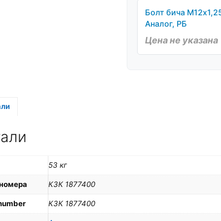
Болт бича М12х1,2
Аналог, РБ
Цена не указана
али
тали
53 кг
номера
КЗК 1877400
number
КЗК 1877400