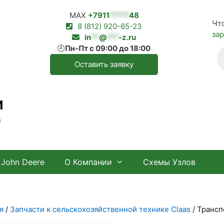
MAX
+7911
*****
48
Чт
8 (812) 920-65-23
за
in
**
@
***
-z.ru
🕘
Пн-Пт с 09:00 до 18:00
П
т
Оставить заявку
И
е
John Deere
О Компании
Схемы Узлов
я
/
Запчасти к сельскохозяйственной технике Claas
/ Трансп