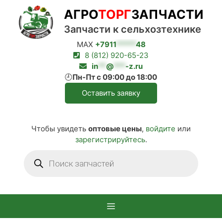
Перейти
АГРО
ТОРГ
ЗАПЧАСТИ
к
содержимому
Запчасти к сельхозтехнике
MAX
+7911
*****
48
8 (812) 920-65-23
in
**
@
***
-z.ru
🕘
Пн-Пт с 09:00 до 18:00
Оставить заявку
Чтобы увидеть
оптовые цены
,
войдите
или
зарегистрируйтесь
.
Поиск
товаров
Меню