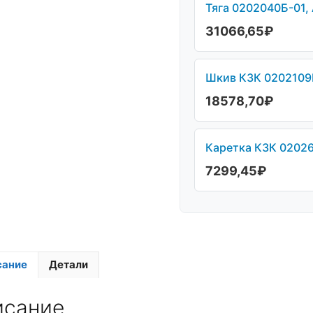
Тяга 0202040Б-01, 
31066,65
₽
Шкив КЗК 0202109Б
18578,70
₽
Каретка КЗК 02026
7299,45
₽
сание
Детали
исание