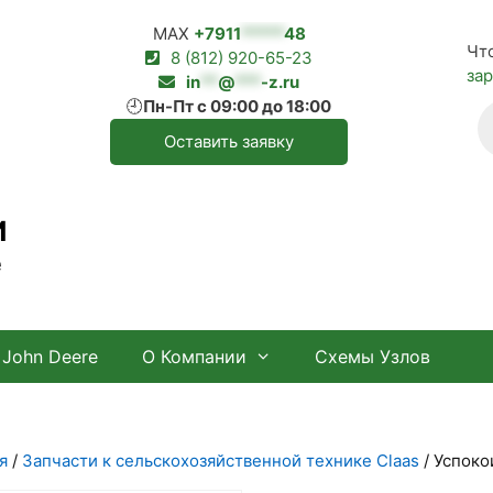
MAX
+7911
*****
48
Чт
8 (812) 920-65-23
за
in
**
@
***
-z.ru
🕘
Пн-Пт с 09:00 до 18:00
П
т
Оставить заявку
И
е
John Deere
О Компании
Схемы Узлов
я
/
Запчасти к сельскохозяйственной технике Claas
/ Успоко