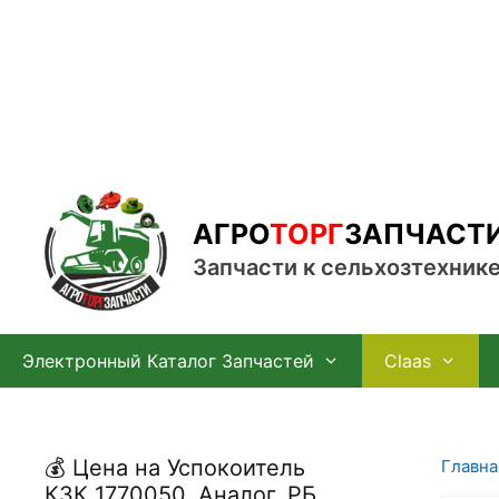
Перейти
к
содержимому
АГРО
ТОРГ
ЗАПЧАСТ
Запчасти к сельхозтехник
Электронный Каталог Запчастей
Claas
💰 Цена на Успокоитель
Главна
КЗК 1770050, Аналог, РБ