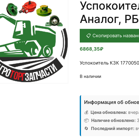
Успокоите
Аналог, РБ
📋 Скопировать назван
6868,35
₽
Успокоитель КЗК 1770050
В наличии
Количество
товара
Информация об обнов
Успокоитель
КЗК
💰
Цена обновлена:
вчера
1770050,
📦
Наличие обновлено:
3
Аналог,
🔄
Последний импорт:
вч
РБ