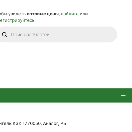
обы увидеть
оптовые цены
,
войдите
или
регистрируйтесь
.
оиск
оваров
итель КЗК 1770050, Аналог, РБ