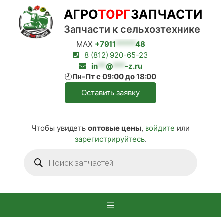
Перейти
АГРО
ТОРГ
ЗАПЧАСТИ
к
содержимому
Запчасти к сельхозтехнике
MAX
+7911
*****
48
8 (812) 920-65-23
in
**
@
***
-z.ru
🕘
Пн-Пт с 09:00 до 18:00
Оставить заявку
Чтобы увидеть
оптовые цены
,
войдите
или
зарегистрируйтесь
.
Поиск
товаров
Меню