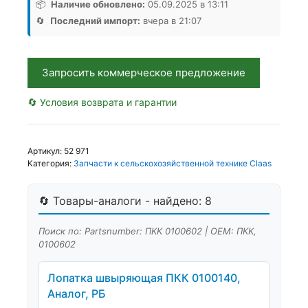
0100602
📦
Наличие обновлено:
05.09.2025 в 13:11
49см,
🔄
Последний импорт:
вчера в 21:07
Аналог,
РБ
Запросить коммерческое предложение
🔄 Условия возврата и гарантии
Артикул:
52 971
Категория:
Запчасти к сельскохозяйственной технике Claas
🔄 Товары-аналоги - найдено: 8
Поиск по: Partsnumber: ПКК 0100602 | OEM: ПКК,
0100602
Лопатка швыряющая ПКК 0100140,
Аналог, РБ