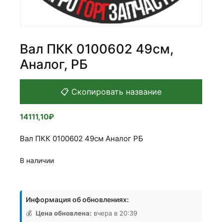
Вал ПКК 0100602 49см,
Аналог, РБ
📋 Скопировать название
14111,10
₽
Вал ПКК 0100602 49см Аналог РБ
В наличии
Количество
товара
Информация об обновлениях:
Вал
ПКК
💰
Цена обновлена:
вчера в 20:39