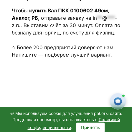
Чтобы
купить Вал ПКК 0100602 49см,
Аналог, РБ
, отправьте заявку на
in
**
@
***
-
z.ru
. Выставим счёт за 30 минут. Оплата по
безналу для юрлиц, по счёту для физлиц.
⭐ Более 200 предприятий доверяют нам.
Напишите — подберём лучший вариант.
🍪 Мы используем cookie для улучшения работы сайта.
Продолжая просмотр, вы соглашаетесь с
Политикой
© 2026
ООО "АГРОТОРГЗАПЧАСТИ"
, Санкт-Петербург
Принять
конфиденциальности
.