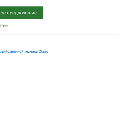
кое предложение
нтии
озяйственной технике Claas