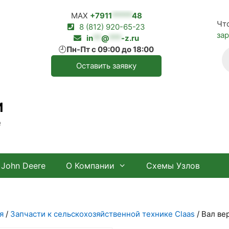
MAX
+7911
*****
48
Чт
8 (812) 920-65-23
за
in
**
@
***
-z.ru
🕘
Пн-Пт с 09:00 до 18:00
П
т
Оставить заявку
И
е
John Deere
О Компании
Схемы Узлов
я
/
Запчасти к сельскохозяйственной технике Claas
/ Вал ве