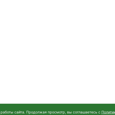
© 2026
ООО "АГРОТОРГЗАПЧАСТИ"
, Санкт-Петербург
 работы сайта. Продолжая просмотр, вы соглашаетесь с
Полити