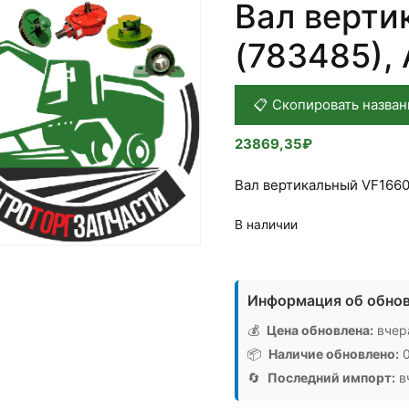
Вал верти
(783485),
📋 Скопировать назван
23869,35
₽
Вал вертикальный VF1660
В наличии
Количество
товара
Информация об обнов
Вал
вертикальный
💰
Цена обновлена:
вчера
VF16609312
📦
Наличие обновлено:
0
(783485),
🔄
Последний импорт:
вч
Аналог,
Германия