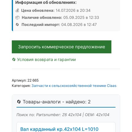
Информация об обновлениях:
Вилка
кардана
💰
Цена обновлена:
14.07.2026 в 20:34
W2600
📦
Наличие обновлено:
05.09.2025 в 12:33
261002М
🔄
Последний импорт:
04.08.2026 в 12:47
1
3/8
6Z
Запросить коммерческое предложение
42х104,
Аналог,
🔄 Условия возврата и гарантии
Германия
Артикул:
22 665
Категория:
Запчасти к сельскохозяйственной технике Claas
🔄 Товары-аналоги - найдено: 2
Поиск по: Partsnumber: Z6 42х104 | OEM: 42х104
Вал карданный кр.42х104 L=1010