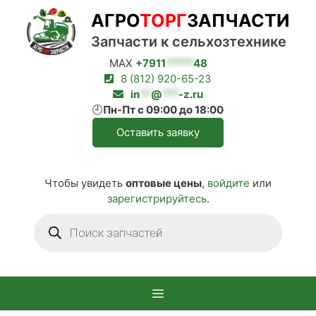
Перейти
АГРО
ТОРГ
ЗАПЧАСТИ
к
содержимому
Запчасти к сельхозтехнике
MAX
+7911
*****
48
8 (812) 920-65-23
in
**
@
***
-z.ru
🕘
Пн-Пт с 09:00 до 18:00
Оставить заявку
Чтобы увидеть
оптовые цены
,
войдите
или
зарегистрируйтесь
.
Поиск
товаров
Меню