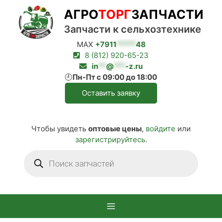
Перейти
АГРО
ТОРГ
ЗАПЧАСТИ
к
содержимому
Запчасти к сельхозтехнике
MAX
+7911
*****
48
8 (812) 920-65-23
in
**
@
***
-z.ru
🕘
Пн-Пт с 09:00 до 18:00
Оставить заявку
Чтобы увидеть
оптовые цены
,
войдите
или
зарегистрируйтесь
.
Поиск
товаров
Меню