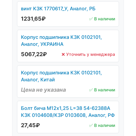
винт КЗК 1770617_У, Аналог, РБ
1231,65
₽
✅ В наличии
Корпус подшипника КЗК 0102101,
Аналог, УКРАИНА
5067,22
₽
❌ Уточнить у менеджера
Корпус подшипника КЗК 0102101,
Аналог, Китай
Цена не указана
✅ В наличии
Болт бича М12х1,25 L=38 54-62388А
КЗК 0104608/КЗР 0103608, Аналог, РФ
27,45
₽
✅ В наличии