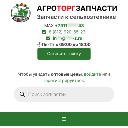
Перейти
АГРО
ТОРГ
ЗАПЧАСТИ
к
содержимому
Запчасти к сельхозтехнике
MAX
+7911
*****
48
8 (812) 920-65-23
in
**
@
***
-z.ru
🕘
Пн-Пт с 09:00 до 18:00
Оставить заявку
Чтобы увидеть
оптовые цены
,
войдите
или
зарегистрируйтесь
.
Поиск
товаров
Меню