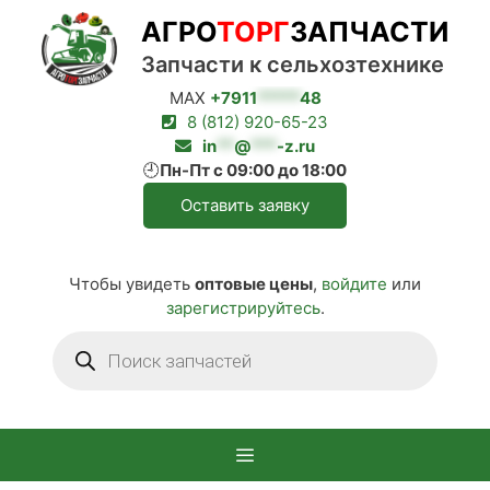
Перейти
АГРО
ТОРГ
ЗАПЧАСТИ
к
содержимому
Запчасти к сельхозтехнике
MAX
+7911
*****
48
8 (812) 920-65-23
in
**
@
***
-z.ru
🕘
Пн-Пт с 09:00 до 18:00
Оставить заявку
Чтобы увидеть
оптовые цены
,
войдите
или
зарегистрируйтесь
.
Поиск
товаров
Меню