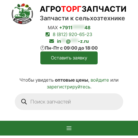
Перейти
АГРО
ТОРГ
ЗАПЧАСТИ
к
содержимому
Запчасти к сельхозтехнике
MAX
+7911
*****
48
8 (812) 920-65-23
in
**
@
***
-z.ru
🕘
Пн-Пт с 09:00 до 18:00
Оставить заявку
Чтобы увидеть
оптовые цены
,
войдите
или
зарегистрируйтесь
.
Поиск
товаров
Меню