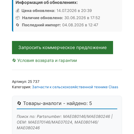
Информация об обновлениях:
Зуб
фрезы
💰
Цена обновлена:
14.07.2026 в 20:39
МАЕ080146/
📦
Наличие обновлено:
30.06.2026 в 17:52
МАЕ080246,
🔄
Последний импорт:
04.08.2026 в 12:47
Аналог,
Германия
Запросить коммерческое предложение
🔄 Условия возврата и гарантии
Артикул:
25 737
Категория:
Запчасти к сельскохозяйственной технике Claas
🔄 Товары-аналоги - найдено: 5
Поиск по: Partsnumber: МАЕ080146/МАЕ080246 |
OEM: МАЕ070146/МАЕ07024, МАЕ080146/
МАЕ080246