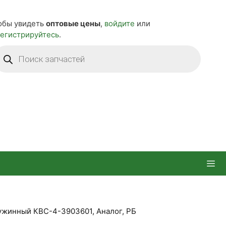
обы увидеть
оптовые цены
,
войдите
или
регистрируйтесь
.
оиск
оваров
ужинный КВС-4-3903601, Аналог, РБ