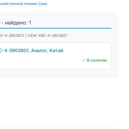
озяйственной технике Claas
- найдено: 1
ВС-4-3903601 | OEM: КВС-4-3903601
-4-3903601, Аналог, Китай
✅ В наличии