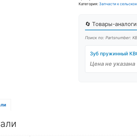
Категория:
Запчасти к сельскох
🔄 Товары-аналоги 
Поиск по: Partsnumber: К
Зуб пружинный КВС
Цена не указана
али
тали