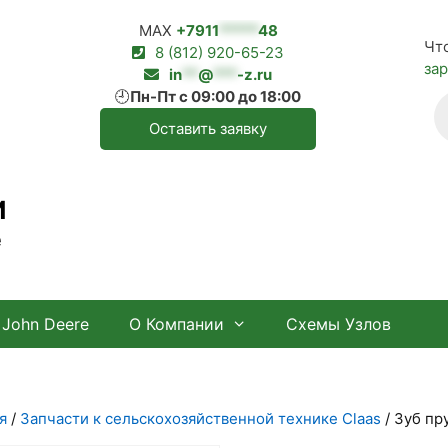
MAX
+7911
*****
48
Чт
8 (812) 920-65-23
за
in
**
@
***
-z.ru
🕘
Пн-Пт с 09:00 до 18:00
П
т
Оставить заявку
И
е
John Deere
О Компании
Схемы Узлов
я
/
Запчасти к сельскохозяйственной технике Claas
/ Зуб пр