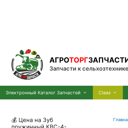
Перейти
к
содержимому
АГРО
ТОРГ
ЗАПЧАСТ
Запчасти к сельхозтехник
Электронный Каталог Запчастей
Claas
💰 Цена на Зуб
Главна
пружинный КВС-4-