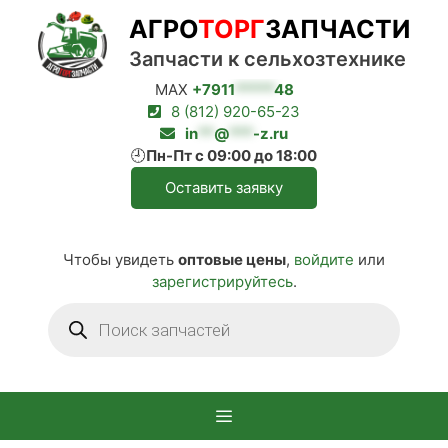
Перейти
АГРО
ТОРГ
ЗАПЧАСТИ
к
содержимому
Запчасти к сельхозтехнике
MAX
+7911
*****
48
8 (812) 920-65-23
in
**
@
***
-z.ru
🕘
Пн-Пт с 09:00 до 18:00
Оставить заявку
Чтобы увидеть
оптовые цены
,
войдите
или
зарегистрируйтесь
.
Поиск
товаров
Меню