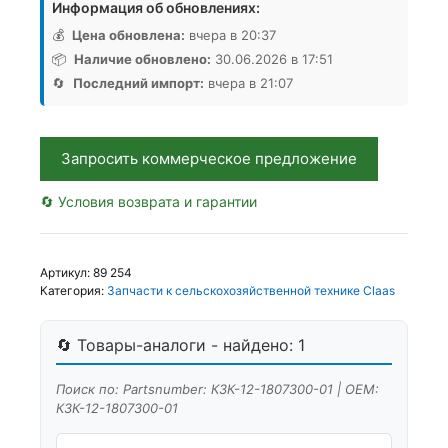
Информация об обновлениях:
Транспортер
КЗК-12-
💰
Цена обновлена:
вчера в 20:37
1807300-
📦
Наличие обновлено:
30.06.2026 в 17:51
01
🔄
Последний импорт:
вчера в 21:07
наклонной
камеры,
Аналог,
Запросить коммерческое предложение
РФ
🔄 Условия возврата и гарантии
Артикул:
89 254
Категория:
Запчасти к сельскохозяйственной технике Claas
🔄 Товары-аналоги - найдено: 1
Поиск по: Partsnumber: КЗК-12-1807300-01 | OEM:
КЗК-12-1807300-01