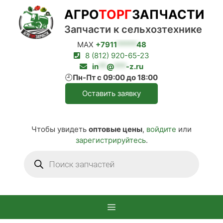
Перейти
АГРО
ТОРГ
ЗАПЧАСТИ
к
содержимому
Запчасти к сельхозтехнике
MAX
+7911
*****
48
8 (812) 920-65-23
in
**
@
***
-z.ru
🕘
Пн-Пт с 09:00 до 18:00
Оставить заявку
Чтобы увидеть
оптовые цены
,
войдите
или
зарегистрируйтесь
.
Поиск
товаров
Меню