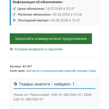
Информация об обновлениях:
Транспортер
со
💰
Цена обновлена:
14.07.2026 в 20:37
смещением
📦
Наличие обновлено:
05.09.2025 в 12:58
КЗК-12-
🔄
Последний импорт:
04.08.2026 в 12:47
1807300-
01,
Аналог,
Запросить коммерческое предложение
РБ
🔄 Условия возврата и гарантии
Артикул:
83 901
Категория:
Запчасти к сельскохозяйственной технике Claas
🔄 Товары-аналоги - найдено: 1
Поиск по: Partsnumber: КЗК-12-1807300-01 | OEM:
КЗК-12-1807300-01