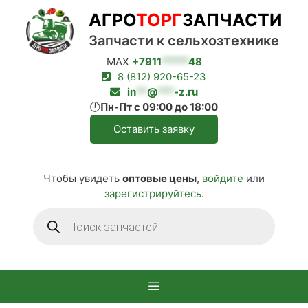
Перейти
АГРО
ТОРГ
ЗАПЧАСТИ
к
содержимому
Запчасти к сельхозтехнике
MAX
+7911
*****
48
8 (812) 920-65-23
in
**
@
***
-z.ru
🕘
Пн-Пт с 09:00 до 18:00
Оставить заявку
Чтобы увидеть
оптовые цены
,
войдите
или
зарегистрируйтесь
.
Поиск
товаров
Меню