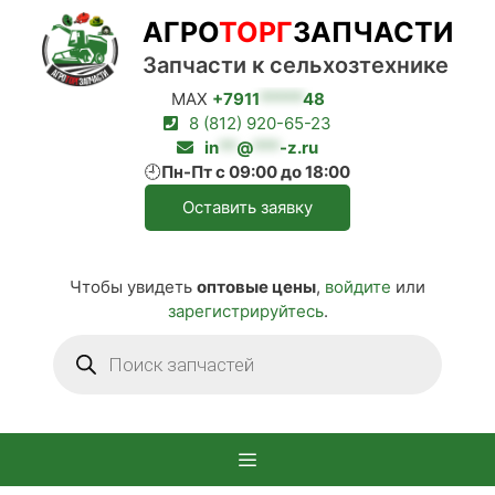
Перейти
АГРО
ТОРГ
ЗАПЧАСТИ
к
содержимому
Запчасти к сельхозтехнике
MAX
+7911
*****
48
8 (812) 920-65-23
in
**
@
***
-z.ru
🕘
Пн-Пт с 09:00 до 18:00
Оставить заявку
Чтобы увидеть
оптовые цены
,
войдите
или
зарегистрируйтесь
.
Поиск
товаров
Меню