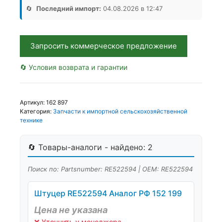
КИТ
🔄
Последний импорт:
04.08.2026 в 12:47
WA,
Аналог,
Китай
Запросить коммерческое предложение
🔄 Условия возврата и гарантии
Артикул:
162 897
Категория:
Запчасти к импортной сельскохозяйственной
технике
🔄 Товары-аналоги - найдено: 2
Поиск по: Partsnumber: RE522594 | OEM: RE522594
Штуцер RE522594 Аналог РФ 152 199
Цена не указана
❌ Уточнить у менеджера