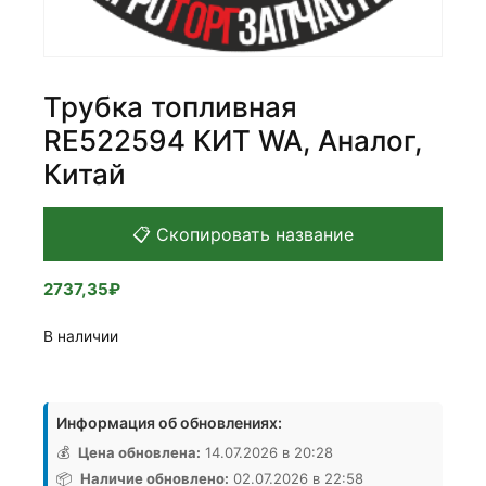
Трубка топливная
RE522594 КИТ WA, Аналог,
Китай
📋 Скопировать название
2737,35
₽
В наличии
Количество
товара
Информация об обновлениях:
Трубка
топливная
💰
Цена обновлена:
14.07.2026 в 20:28
RE522594
📦
Наличие обновлено:
02.07.2026 в 22:58