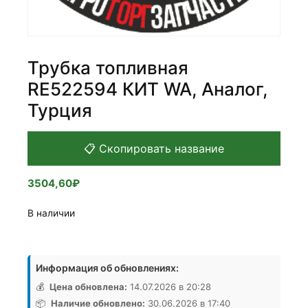
Трубка топливная
RE522594 КИТ WA, Аналог,
Турция
📋 Скопировать название
3504,60
₽
В наличии
Количество
товара
Информация об обновлениях:
Трубка
топливная
💰
Цена обновлена:
14.07.2026 в 20:28
RE522594
📦
Наличие обновлено:
30.06.2026 в 17:40