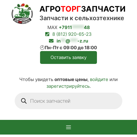
Перейти
АГРО
ТОРГ
ЗАПЧАСТИ
к
содержимому
Запчасти к сельхозтехнике
MAX
+7911
*****
48
8 (812) 920-65-23
in
**
@
***
-z.ru
🕘
Пн-Пт с 09:00 до 18:00
Оставить заявку
Чтобы увидеть
оптовые цены
,
войдите
или
зарегистрируйтесь
.
Поиск
товаров
Меню