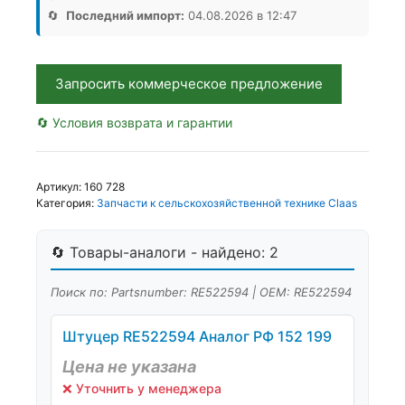
КИТ
🔄
Последний импорт:
04.08.2026 в 12:47
WA,
Аналог,
Турция
Запросить коммерческое предложение
🔄 Условия возврата и гарантии
Артикул:
160 728
Категория:
Запчасти к сельскохозяйственной технике Claas
🔄 Товары-аналоги - найдено: 2
Поиск по: Partsnumber: RE522594 | OEM: RE522594
Штуцер RE522594 Аналог РФ 152 199
Цена не указана
❌ Уточнить у менеджера